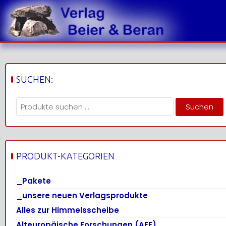
Skip
to
content
SUCHEN:
Suchen
Suchen
nach:
PRODUKT-KATEGORIEN
_Pakete
_unsere neuen Verlagsprodukte
Alles zur Himmelsscheibe
Alteuropäische Forschungen (AEF)