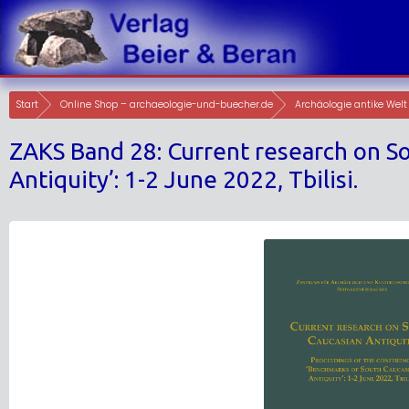
Skip
to
content
Start
Online Shop – archaeologie-und-buecher.de
Archäologie antike Welt
ZAKS Band 28: Current research on S
Antiquity’: 1-2 June 2022, Tbilisi.