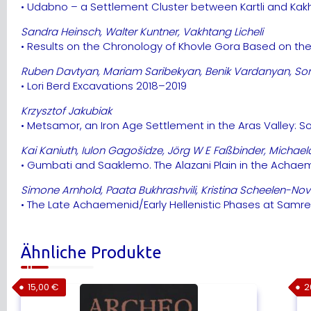
• Udabno – a Settlement Cluster between Kartli and Kakh
Sandra Heinsch, Walter Kuntner, Vakhtang Licheli
• Results on the Chronology of Khovle Gora Based on the S
Ruben Davtyan, Mariam Saribekyan, Benik Vardanyan, Son
• Lori Berd Excavations 2018–2019
Krzysztof Jakubiak
• Metsamor, an Iron Age Settlement in the Aras Valle
Kai Kaniuth, Iulon Gagošidze, Jörg W E Faßbinder, Michae
• Gumbati and Saaklemo. The Alazani Plain in the Achae
Simone Arnhold, Paata Bukhrashvili, Kristina Scheelen-No
• The Late Achaemenid/Early Hellenistic Phases at Samre
Ähnliche Produkte
15,00
€
2