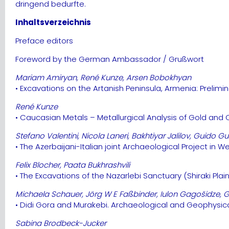
dringend bedurfte.
Inhaltsverzeichnis
Preface editors
Foreword by the German Ambassador / Grußwort
Mariam Amiryan, René Kunze, Arsen Bobokhyan
• Excavations on the Artanish Peninsula, Armenia: Prelimin
René Kunze
• Caucasian Metals – Metallurgical Analysis of Gold and
Stefano Valentini, Nicola Laneri, Bakhtiyar Jalilov, Guido 
• The Azerbaijani-Italian joint Archaeological Project in 
Felix Blocher, Paata Bukhrashvili
• The Excavations of the Nazarlebi Sanctuary (Shiraki Pla
Michaela Schauer, Jörg W E Faßbinder, Iulon Gagošidze, 
• Didi Gora and Murakebi. Archaeological and Geophysical 
Sabina Brodbeck-Jucker