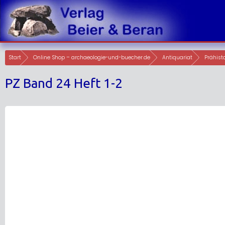
Skip
to
content
Start
Online Shop – archaeologie-und-buecher.de
Antiquariat
Prähisto
PZ Band 24 Heft 1-2