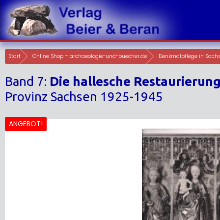
Skip
to
content
Start
Online Shop – archaeologie-und-buecher.de
Denkmalpflege in Sach
Band 7:
Die hallesche Restaurierun
Provinz Sachsen 1925-1945
ANGEBOT!