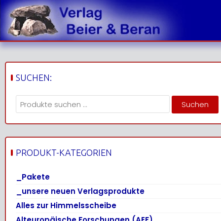
Skip
to
content
SUCHEN:
Suchen
Suchen
nach:
PRODUKT-KATEGORIEN
_Pakete
_unsere neuen Verlagsprodukte
Alles zur Himmelsscheibe
Alteuropäische Forschungen (AEF)