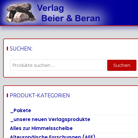
Skip
to
content
SUCHEN:
Suchen
Suchen
nach:
PRODUKT-KATEGORIEN
_Pakete
_unsere neuen Verlagsprodukte
Alles zur Himmelsscheibe
Alteuropäische Forschungen (AEF)