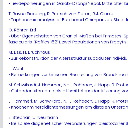
• Tierdeponierungen in Garab-Dzong/Nepal, Mittelalter bi
T. Rayne Pickering, R. Protsch von Zieten, R.J. Clarke
• Taphonomic Analysis of Butchered Chimpanzee Skulls f
O. Röhrer-Ertl
• Über Eigenschaften von Cranial-Maßen bei Primates-Sp
fascicularis (Raffles 1821), zwei Populationen von Prebyt
M. Liss, H. Bruchhaus
• Zur Rekonstruktion der Altersstruktur subadulter Indi
J. Wahl
• Bemerkungen zur kritischen Beurteilung von Brandknoc
M. Schwikardi, J. Hammerl, N.-J. Rehbach, J. Happ, R. Prot
• Osteodensitometrie als Hilfsmittel zur Identifizierung 
J. Hammerl, M. Schwikardi, N.-J. Rehbach, J. Happ, R. Prot
• Knochenmineraldichtemessungen am distalen Unterarm
E. Stephan, U. Neumann
• Beispiele diagenetischer Veränderungen pleistozäner