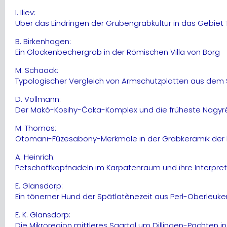
I. Iliev:
Über das Eindringen der Grubengrabkultur in das Gebiet 
B. Birkenhagen:
Ein Glockenbechergrab in der Römischen Villa von Borg
M. Schaack:
Typologischer Vergleich von Armschutzplatten aus dem
D. Vollmann:
Der Makó-Kosihy-Čaka-Komplex und die früheste Nagyré
M. Thomas:
Otomani-Füzesabony-Merkmale in der Grabkeramik der 
A. Heinrich:
Petschaftkopfnadeln im Karpatenraum und ihre Interpret
E. Glansdorp:
Ein tönerner Hund der Spätlatènezeit aus Perl-Oberleuke
E. K. Glansdorp:
Die Mikroregion mittleres Saartal um Dillingen-Pachten in