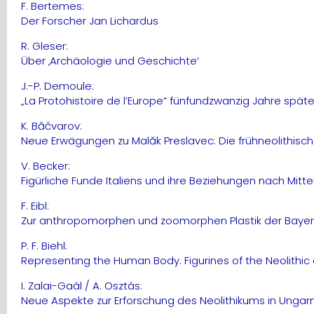
F. Bertemes:
Der Forscher Jan Lichardus
R. Gleser:
Über ‚Archäologie und Geschichte‘
J.-P. Demoule:
„La Protohistoire de l’Europe” fünfundzwanzig Jahre sp
K. Băčvarov:
Neue Erwägungen zu Malăk Preslavec: Die frühneolithis
V. Becker:
Figürliche Funde Italiens und ihre Beziehungen nach Mit
F. Eibl:
Zur anthropomorphen und zoomorphen Plastik der Baye
P. F. Biehl:
Representing the Human Body. Figurines of the Neolithic
I. Zalai-Gaál / A. Osztás:
Neue Aspekte zur Erforschung des Neolithikums in Ungarn