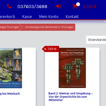
0
037603/3688
0,00
€
arenkorb
Kasse
Mein Konto
Kontakt
logie Thüringen
Archäologische Denkmale in Thüringen
7,50
€
Band 2: Weimar und Umgebung –
g bei Weisbach
Von der Urgeschichte bis zum
Mittelalter