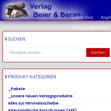
Skip
to
content
Online Shop
Angeb
Vertrag widerrufen
SUCHEN:
Suchen
Suchen
nach:
PRODUKT-KATEGORIEN
_Pakete
_unsere neuen Verlagsprodukte
Alles zur Himmelsscheibe
Alteuropäische Forschungen (AEF)