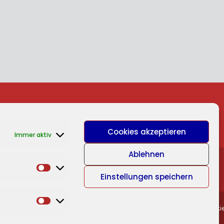
Cookies akzeptieren
Immer aktiv
Ablehnen
Statistiken
Einstellungen speichern
Marketing
Lieferbedingungen
AGBs
Datenschutzerklärung
Cookie