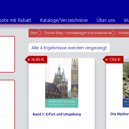
ote mit Rabatt
Kataloge/Verzeichnisse
Über uns
W
Start
Online Shop – archaeologie-und-buecher.de
Archäo
Alle 4 Ergebnisse werden angezeigt
14,90
€
7,50
€
Die Wysbur
Band 3: Erfurt und Umgebung