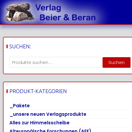
Skip
to
content
SUCHEN:
Suchen
Suchen
nach:
PRODUKT-KATEGORIEN
_Pakete
_unsere neuen Verlagsprodukte
Alles zur Himmelsscheibe
Alteuropäische Forschungen (AEF)