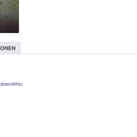
M
IONEN
alaeolithic