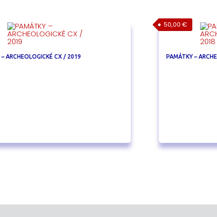
50,00
€
– ARCHEOLOGICKÉ CX / 2019
PAMÁTKY – ARCHE