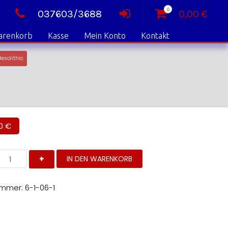
0
037603/3688
0,00
€
arenkorb
Kasse
Mein Konto
Kontakt
esolithic
00
€
he
IN DEN WARENKORB
rehistoriy
f
ohemia
olume
ummer:
6-1-06-1
he
alaeolithic
nd
esolithic