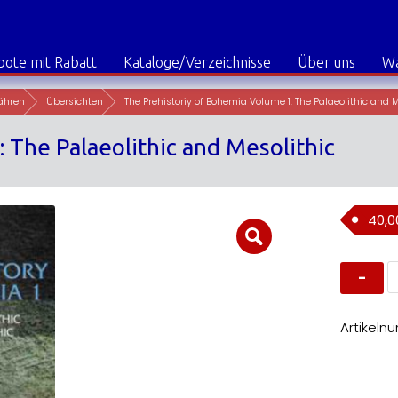
ote mit Rabatt
Kataloge/Verzeichnisse
Über uns
W
ähren
Übersichten
The Prehistoriy of Bohemia Volume 1: The Palaeolithic and M
 The Palaeolithic and Mesolithic
40,
T
P
o
B
V
Artikeln
1:
T
P
a
M