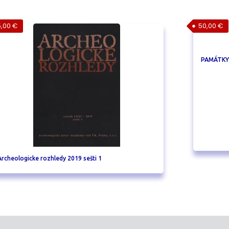
5,00
€
50,00
€
PAMÁTKY 
Archeologicke rozhledy 2019 sešti 1