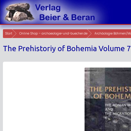
Skip
to
content
Start
Online Shop – archaeologie-und-buecher.de
Archäologie Böhmen/M
The Prehistoriy of Bohemia Volume 7