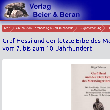
Skip
to
content
Start
Online Shop – archaeologie-und-buecher.de
Burgenforschung
E
Graf Hessi und der letzte Erbe des 
vom 7. bis zum 10. Jahrhundert