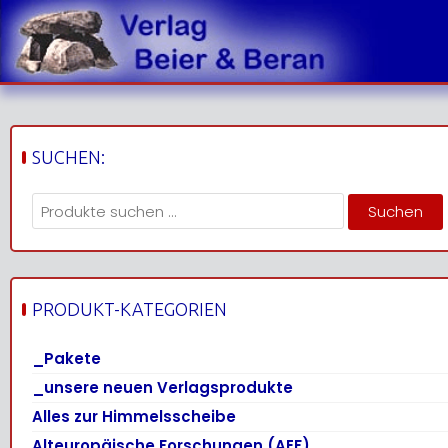
Skip
to
content
SUCHEN:
Suchen
Suchen
nach:
PRODUKT-KATEGORIEN
_Pakete
_unsere neuen Verlagsprodukte
Alles zur Himmelsscheibe
Alteuropäische Forschungen (AEF)