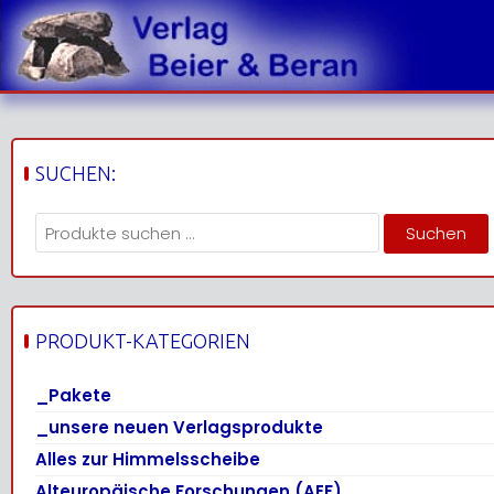
Skip
to
content
SUCHEN:
Suchen
Suchen
nach:
PRODUKT-KATEGORIEN
_Pakete
_unsere neuen Verlagsprodukte
Alles zur Himmelsscheibe
Alteuropäische Forschungen (AEF)