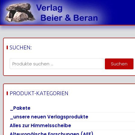
Skip
to
content
SUCHEN:
Suchen
Suchen
nach:
PRODUKT-KATEGORIEN
_Pakete
_unsere neuen Verlagsprodukte
Alles zur Himmelsscheibe
Alteuropäische Forschungen (AEF)