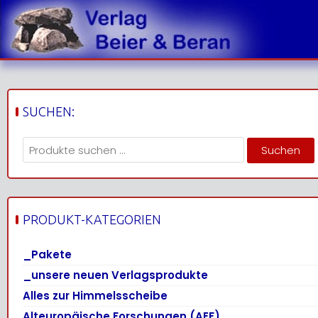
Skip
to
content
SUCHEN:
Suchen
Suchen
nach:
PRODUKT-KATEGORIEN
_Pakete
_unsere neuen Verlagsprodukte
Alles zur Himmelsscheibe
Alteuropäische Forschungen (AEF)