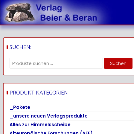
Skip
to
content
SUCHEN:
Suchen
Suchen
nach:
PRODUKT-KATEGORIEN
_Pakete
_unsere neuen Verlagsprodukte
Alles zur Himmelsscheibe
Alteuropäische Forschungen (AEF)